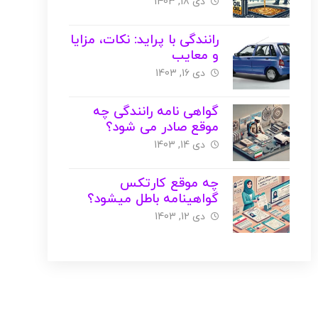
دی 18, 1403
رانندگی با پراید: نکات، مزایا
و معایب
دی 16, 1403
گواهی نامه رانندگی چه
موقع صادر می شود؟
دی 14, 1403
چه موقع کارتکس
گواهینامه باطل میشود؟
دی 12, 1403