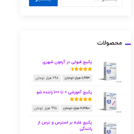
محصولات
پکیج قبولی در آزمون شهری
نمره
4.50
1,993
هزار تومان
698
هزار تومان
از 5
پکیج آموزشی 0 تا 100 راننده شو
نمره
5.00
2,350
هزار تومان
998
هزار تومان
از 5
پکیج غلبه بر استرس و ترس از
رانندگی