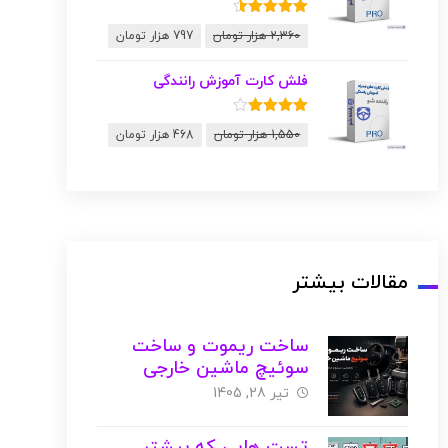
نمره
4.50
2,360
هزار تومان
797
هزار تومان
از 5
فلش کارت آموزش رانندگی
نمره
4.00
1,550
هزار تومان
468
هزار تومان
از 5
مقالات بیشتر
ساخت ریموت و ساخت
سوئیچ ماشین خارجی
تیر 28, 1405
تست هایی که بیشتر